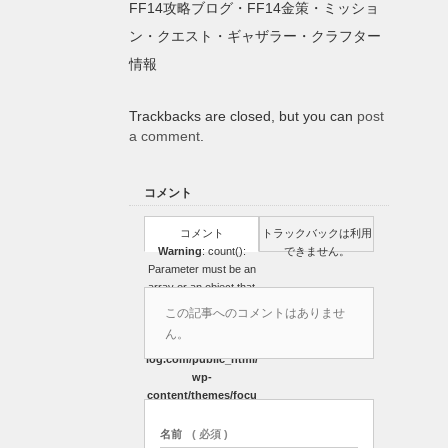
FF14攻略ブログ・FF14金策・ミッショ
ン・クエスト・ギャザラー・クラフター
情報
Trackbacks are closed, but you can
post
a comment
.
コメント
コメント
トラックバックは利用
Warning
: count():
できません。
Parameter must be an
array or an object that
implements Countable
この記事へのコメントはありませ
in
ん。
/home/sato0416/ff14b
log.com/public_html/
wp-
content/themes/focu
s_tcd030/comments.
php
on line
39
名前
( 必須 )