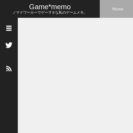
Game*memo
Home
ノマドワーカーでゲーヲタな私のゲームメモ。
R
o
s
e
P
r
o
f
i
l
e
名
前
：
R
o
s
e