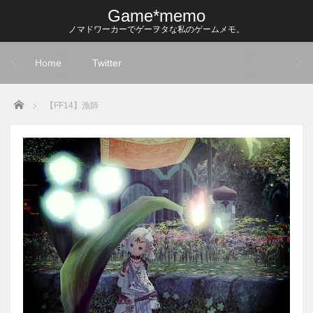
Game*memo
ノマドワーカーでゲーヲタな私のゲームメモ。
Home
Twitter
Home
【FF14】漁師